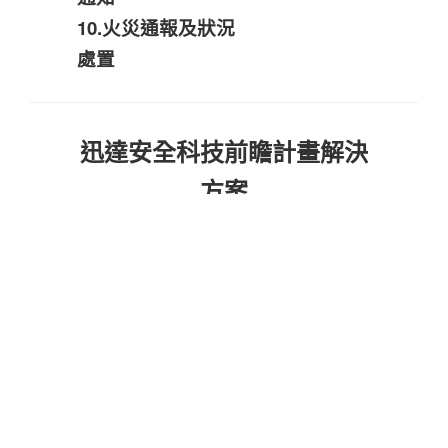
10.火災通報及狀況
處置
迅達安全科技前瞻計畫解決
方案
完善的第三方監控中心需具備之四
條件
前端系統設
各式之Sensor求救器
備：
輸出
中端系統設
整合異常信號輸出有