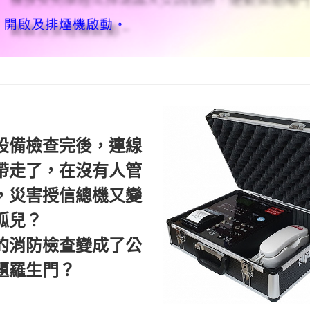
設備檢查完後，連線
帶走了，在沒有人管
，災害授信總機又變
孤兒？
的消防檢查變成了公
題羅生門？