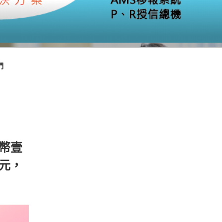
們
幣壹
元，