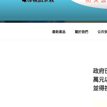
跳
至
迅達全方位監
內
整合智慧保全系統 監控客服中
容
最新產品
關於我們
公共
政府
萬元
並得